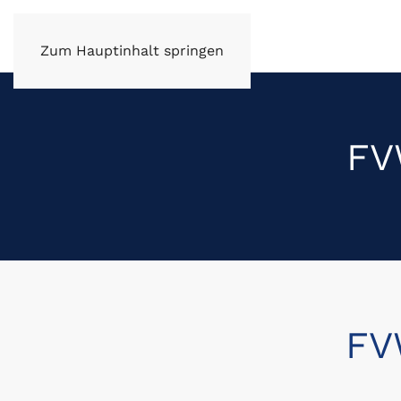
FV Wüstenrot e.V.
Zum Hauptinhalt springen
FV
FVW