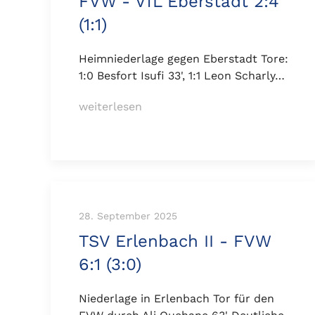
FVW - VfL Eberstadt 2:4
(1:1)
Heimniederlage gegen Eberstadt Tore:
1:0 Besfort Isufi 33', 1:1 Leon Scharly…
weiterlesen
28. September 2025
TSV Erlenbach II - FVW
6:1 (3:0)
Niederlage in Erlenbach Tor für den