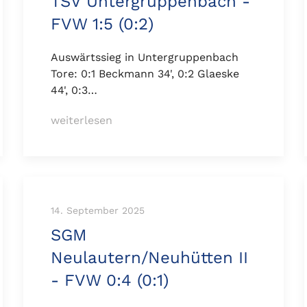
TSV Untergruppenbach -
FVW 1:5 (0:2)
Auswärtssieg in Untergruppenbach
Tore: 0:1 Beckmann 34', 0:2 Glaeske
44', 0:3…
weiterlesen
14. September 2025
SGM
Neulautern/Neuhütten II
- FVW 0:4 (0:1)