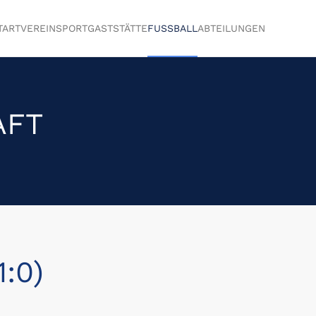
TART
VEREIN
SPORTGASTSTÄTTE
FUSSBALL
ABTEILUNGEN
AFT
1:0)