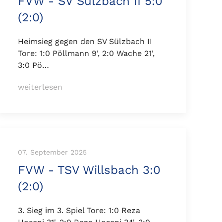
FVW - SV Sülzbach II 5:0
(2:0)
Heimsieg gegen den SV Sülzbach II
Tore: 1:0 Pöllmann 9', 2:0 Wache 21',
3:0 Pö…
weiterlesen
07. September 2025
FVW - TSV Willsbach 3:0
(2:0)
3. Sieg im 3. Spiel Tore: 1:0 Reza